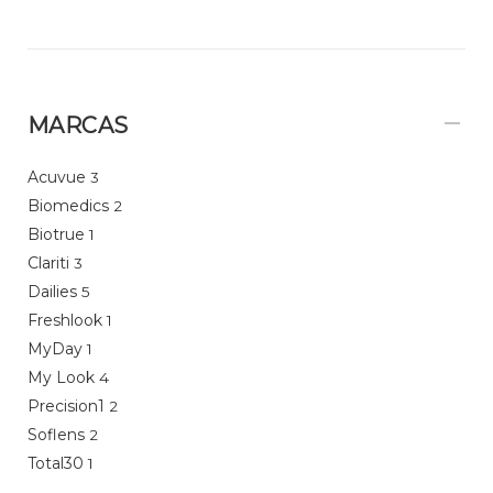
MARCAS
Acuvue
3
Biomedics
2
Biotrue
1
Clariti
3
Dailies
5
Freshlook
1
MyDay
1
My Look
4
Precision1
2
Soflens
2
Total30
1