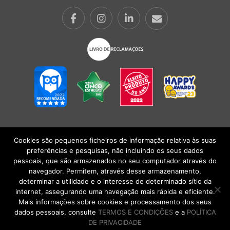
Cookies são pequenos ficheiros de informação relativa às suas
POLÍTICA DE PRIVACIDADE
|
TERMOS E CONDIÇÕES
l
CONDIÇÕES
preferências e pesquisas, não incluindo os seus dados
GERAIS DE VENDA
| Alberto Oculista, SA 2026. Todos os direitos reservados.
pessoais, que são armazenados no seu computador através do
navegador. Permitem, através desse armazenamento,
determinar a utilidade e o interesse de determinado sítio da
internet, assegurando uma navegação mais rápida e eficiente.
Mais informações sobre cookies e processamento dos seus
dados pessoais, consulte
TERMOS E CONDIÇÕES
e a
POLÍTICA
DE PRIVACIDADE