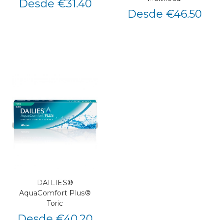
Desde €31.40
Desde €46.50
DAILIES®
AquaComfort Plus®
Toric
Desde €40.20