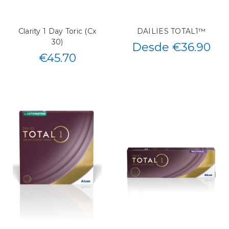
Clarity 1 Day Toric (Cx
DAILIES TOTAL1™
30)
Desde €36.90
€
45.70