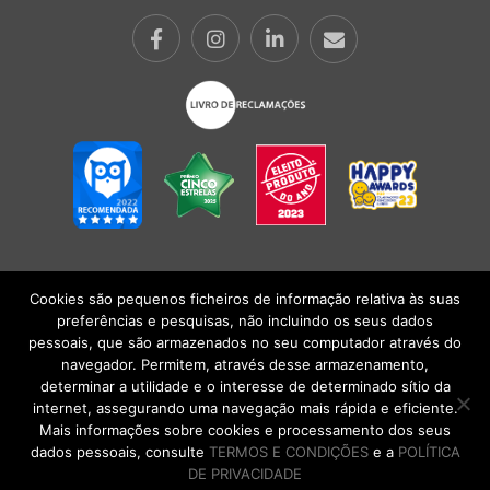
Cookies são pequenos ficheiros de informação relativa às suas
POLÍTICA DE PRIVACIDADE
|
TERMOS E CONDIÇÕES
l
CONDIÇÕES
preferências e pesquisas, não incluindo os seus dados
GERAIS DE VENDA
| Alberto Oculista, SA 2026. Todos os direitos reservados.
pessoais, que são armazenados no seu computador através do
navegador. Permitem, através desse armazenamento,
determinar a utilidade e o interesse de determinado sítio da
internet, assegurando uma navegação mais rápida e eficiente.
Mais informações sobre cookies e processamento dos seus
dados pessoais, consulte
TERMOS E CONDIÇÕES
e a
POLÍTICA
DE PRIVACIDADE