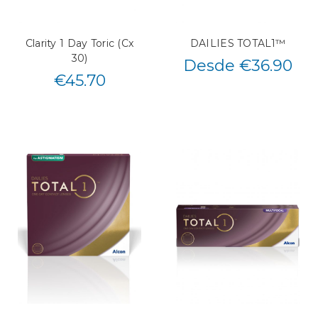
Clarity 1 Day Toric (Cx
DAILIES TOTAL1™
30)
Desde €36.90
€
45.70