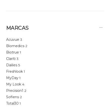
MARCAS
Acuvue
3
Biomedics
2
Biotrue
1
Clariti
3
Dailies
5
Freshlook
1
MyDay
1
My Look
4
Precision1
2
Soflens
2
Total30
1