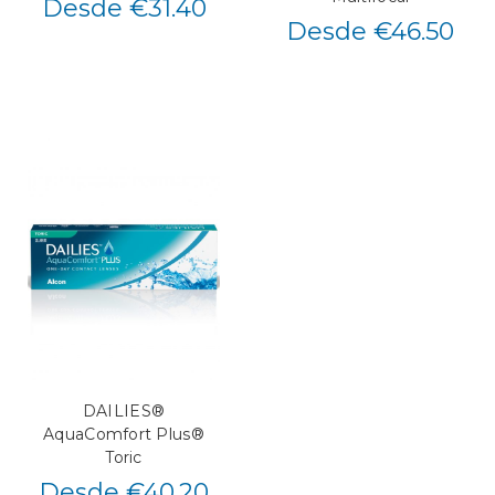
Desde €31.40
Desde €46.50
DAILIES®
AquaComfort Plus®
Toric
Desde €40.20