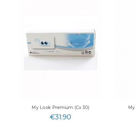
My Look Premium (Cx 30)
My
€
31.90