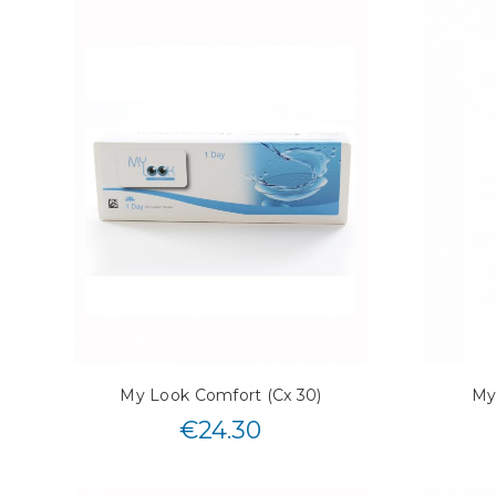
My Look Comfort (Cx 30)
My
€
24.30