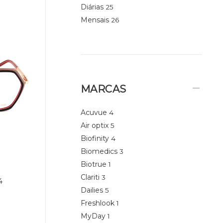
Diárias
25
Mensais
26
MARCAS
Acuvue
4
Air optix
5
Biofinity
4
Biomedics
3
Biotrue
1
Clariti
3
4
Dailies
5
Freshlook
1
MyDay
1