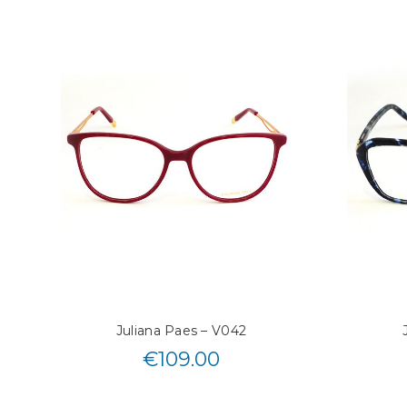
Juliana Paes – V042
€
109.00