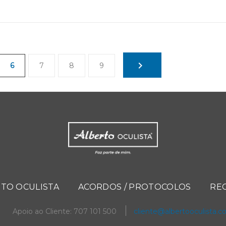
6
7
8
9
TO OCULISTA
ACORDOS / PROTOCOLOS
RE
Apoio ao Cliente: 707 101 500
cliente@albertooculista.