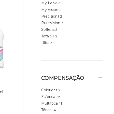
My Look
7
My Vision
2
Precision1
2
PureVision
3
Soflens
5
Total30
2
Ultra
3
COMPENSAÇÃO
Coloridas
2
ml
Esférica
26
Multifocal
11
Tórica
14