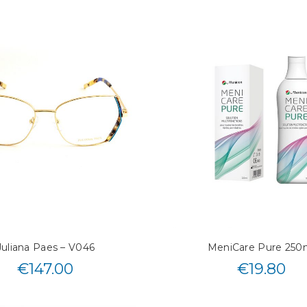
Juliana Paes – V046
MeniCare Pure 250
€
147.00
€
19.80