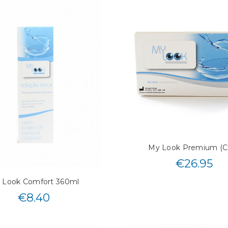
My Look Premium (Cx
€
26.95
 Look Comfort 360ml
€
8.40