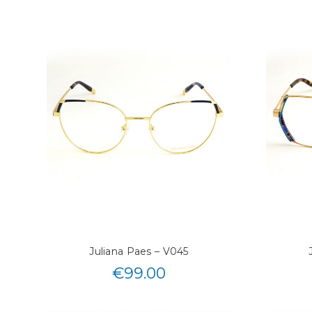
Juliana Paes – V045
€
99.00