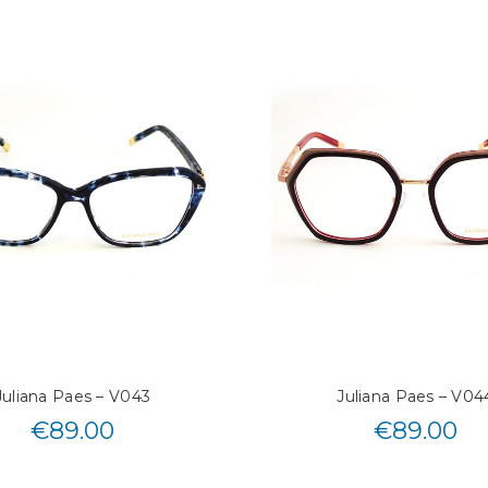
Juliana Paes – V043
Juliana Paes – V04
€
89.00
€
89.00