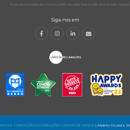
(Custo da chamada, por minuto: 0,09€ nas redes fixas e 0,13€ para as redes móveis)
Siga-nos em
RMOS E CONDIÇÕES
l
CONDIÇÕES GERAIS DE VENDA
| Alberto Oculista, S