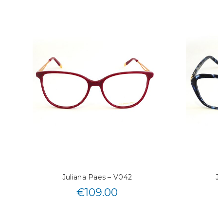
Juliana Paes – V042
€
109.00