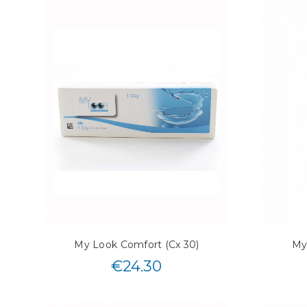
My Look Comfort (Cx 30)
My
€
24.30