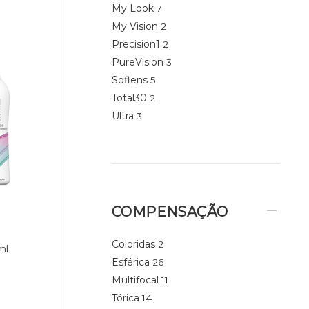
My Look
7
My Vision
2
Precision1
2
PureVision
3
Soflens
5
Total30
2
Ultra
3
COMPENSAÇÃO
Coloridas
2
ml
Esférica
26
Multifocal
11
Tórica
14