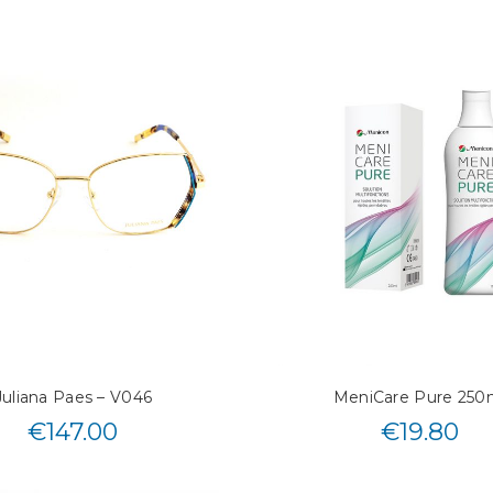
Juliana Paes – V046
MeniCare Pure 250
€
147.00
€
19.80