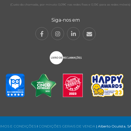
(Custo da chamada, por minuto: 0,09€ nas redes fixas e 0,13€ para as redes móveis)
Siga-nos em
RMOS E CONDIÇÕES
l
CONDIÇÕES GERAIS DE VENDA
| Alberto Oculista, S