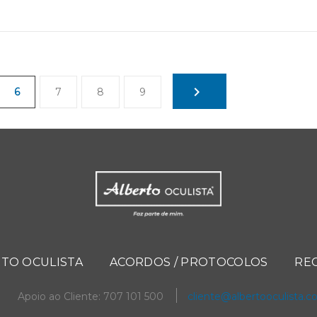
6
7
8
9
TO OCULISTA
ACORDOS / PROTOCOLOS
RE
Apoio ao Cliente: 707 101 500
cliente@albertooculista.