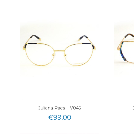
Juliana Paes – V045
€
99.00