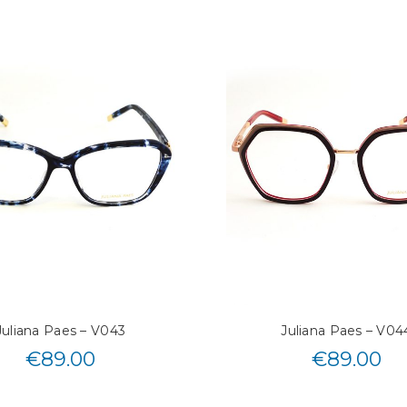
Juliana Paes – V043
Juliana Paes – V04
€
89.00
€
89.00