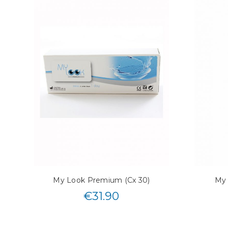
My Look Premium (Cx 30)
My
€
31.90