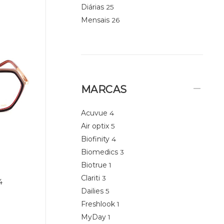
Diárias
25
Mensais
26
MARCAS
Acuvue
4
Air optix
5
Biofinity
4
Biomedics
3
Biotrue
1
Clariti
3
4
Dailies
5
Freshlook
1
MyDay
1