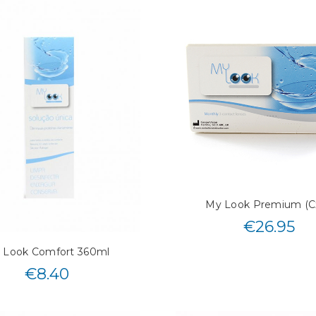
My Look Premium (Cx
€
26.95
 Look Comfort 360ml
€
8.40