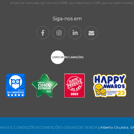
(Custo da chamada, por minuto: 0,09€ nas redes fixas e 0,13€ para as redes móveis)
Siga-nos em
RMOS E CONDIÇÕES
l
CONDIÇÕES GERAIS DE VENDA
| Alberto Oculista, S