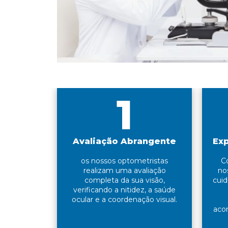
1
Avaliação Abrangente
Exp
os nossos optometristas
C
realizam uma avaliação
no
completa da sua visão,
cuid
verificando a nitidez, a saúde
ocular e a coordenação visual.
aco