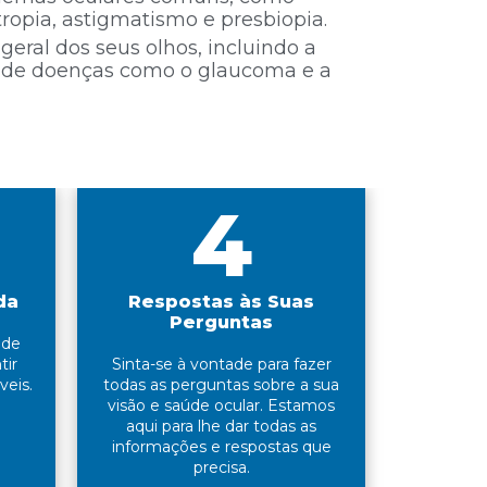
ropia, astigmatismo e presbiopia.
 geral dos seus olhos, incluindo a
 de doenças como o glaucoma e a
4
da
Respostas às Suas
Perguntas
 de
tir
Sinta-se à vontade para fazer
veis.
todas as perguntas sobre a sua
visão e saúde ocular. Estamos
aqui para lhe dar todas as
informações e respostas que
precisa.