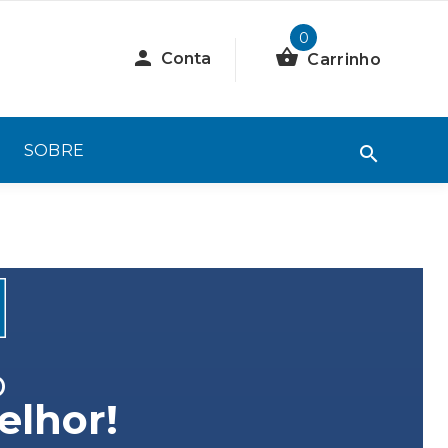
0
Conta
Carrinho
SOBRE
o
lhor!