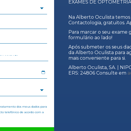
EXAMES DE OPTOMETRIA
Na Alberto Oculista temos
Contactologia, gratuitos. 
Para marcar o seu exame gr
formulário ao lado!
Após submeter os seus dad
da Alberto Oculista para 
mais conveniente para si.
Alberto Oculista, SA. | NIP
ERS: 24806 Consulte em
a
 tratamento dos meus dados para
cto telefónico de acordo com a