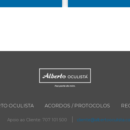
TO OCULISTA
ACORDOS / PROTOCOLOS
RE
Apoio ao Cliente: 707 101 500
cliente@albertooculista.