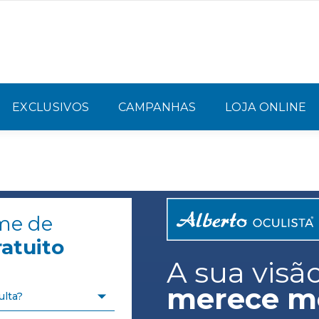
EXCLUSIVOS
CAMPANHAS
LOJA ONLINE
me de
atuito
A sua visã
merece me