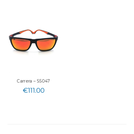
Carrera – S5047
€
111.00