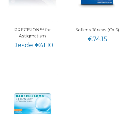
PRECISION™ for
Soflens Tóricas (Cx 6)
Astigmatism
€
74.15
Desde €41.10