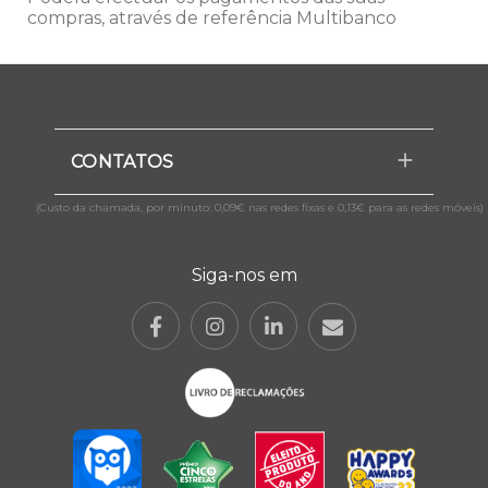
compras, através de referência Multibanco
CONTATOS
(Custo da chamada, por minuto: 0,09€ nas redes fixas e 0,13€ para as redes móveis)
Siga-nos em