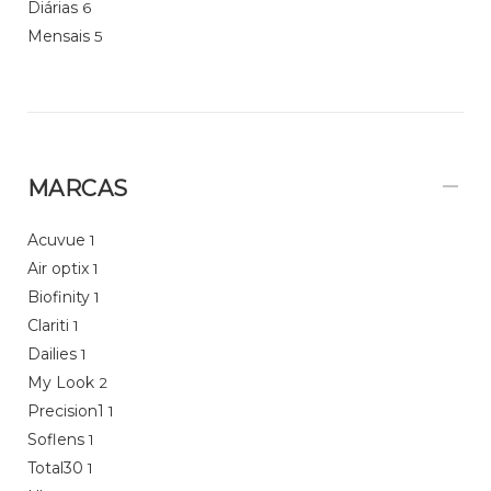
Diárias
6
Mensais
5
MARCAS
Acuvue
1
Air optix
1
Biofinity
1
Clariti
1
Dailies
1
My Look
2
Precision1
1
Soflens
1
Total30
1