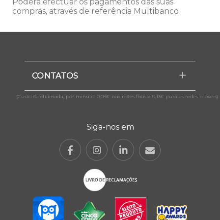
Poderá efectuar os pagamentos das suas
compras, através de referência Multibanco
CONTATOS
(Custo da chamada, por minuto: 0,09€ nas redes fixas e 0,13€ para as redes móveis)
Siga-nos em