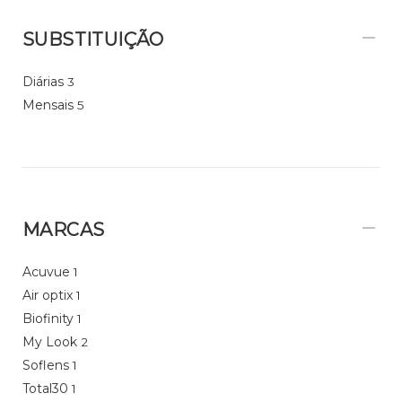
SUBSTITUIÇÃO
Diárias
3
Mensais
5
MARCAS
Acuvue
1
Air optix
1
Biofinity
1
My Look
2
Soflens
1
Total30
1