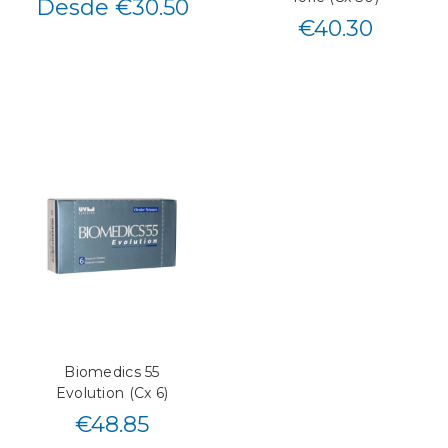
Desde €30.50
€
40.30
Biomedics 55
Evolution (Cx 6)
€
48.85