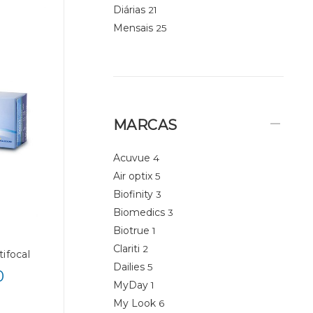
Diárias
21
Mensais
25
MARCAS
Acuvue
4
Air optix
5
Biofinity
3
Biomedics
3
Biotrue
1
Clariti
2
ifocal
Dailies
5
0
MyDay
1
My Look
6