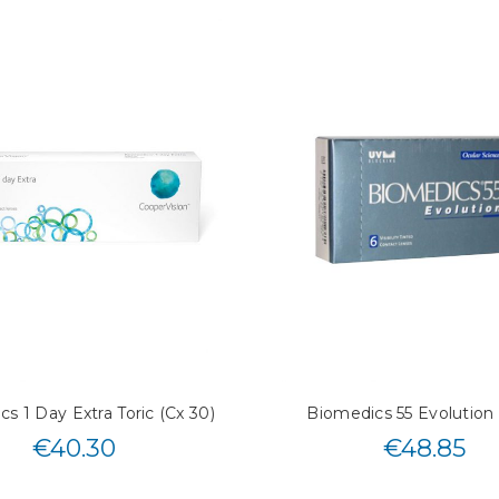
s 1 Day Extra Toric (Cx 30)
Biomedics 55 Evolution 
€
40.30
€
48.85