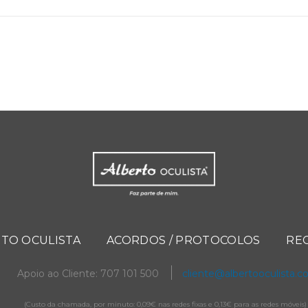
TO OCULISTA
ACORDOS / PROTOCOLOS
RE
Apoio ao Cliente: 707 101 500
cliente@albertooculista.
(Custo da chamada, por minuto: 0,09€ nas redes fixas e 0,13€ para as redes móveis)