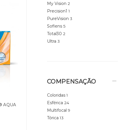
My Vision
2
Precision1
1
PureVision
3
Soflens
5
Total30
2
Ultra
3
COMPENSAÇÃO
Coloridas
1
Esférica
24
® AQUA
Multifocal
9
Tórica
13