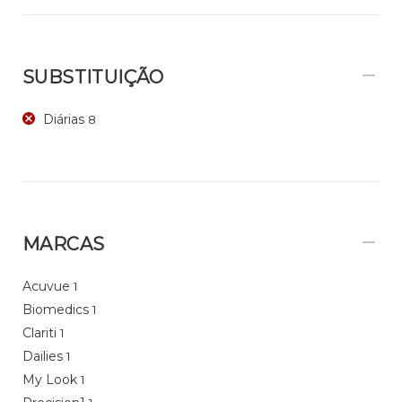
SUBSTITUIÇÃO
Diárias
8
MARCAS
Acuvue
1
Biomedics
1
Clariti
1
Dailies
1
My Look
1