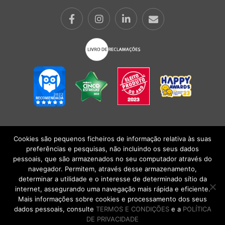
Cookies são pequenos ficheiros de informação relativa às suas
POLÍTICA DE PRIVACIDADE
|
TERMOS E CONDIÇÕES
l
CONDIÇÕES
preferências e pesquisas, não incluindo os seus dados
GERAIS DE VENDA
| Alberto Oculista, SA 2026. Todos os direitos reservados.
pessoais, que são armazenados no seu computador através do
navegador. Permitem, através desse armazenamento,
determinar a utilidade e o interesse de determinado sítio da
internet, assegurando uma navegação mais rápida e eficiente.
Mais informações sobre cookies e processamento dos seus
dados pessoais, consulte
TERMOS E CONDIÇÕES
e a
POLÍTICA
DE PRIVACIDADE