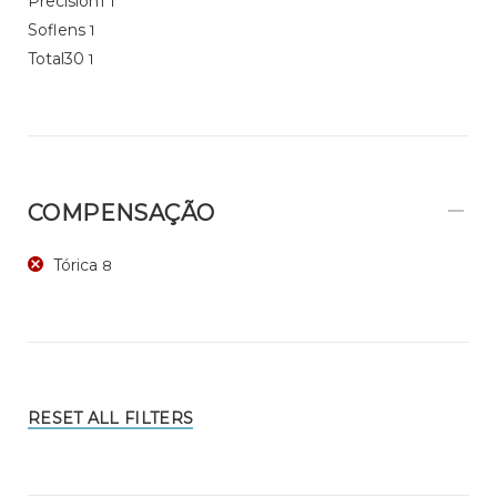
Precision1
1
Soflens
1
Total30
1
COMPENSAÇÃO
Tórica
8
RESET ALL FILTERS