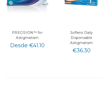
PRECISION™ for
Soflens Daily
Astigmatism
Disponsable
Astigmatism
Desde €41.10
€
36.30