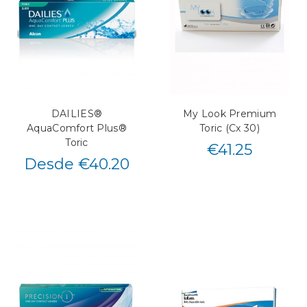
DAILIES®
My Look Premium
AquaComfort Plus®
Toric (Cx 30)
Toric
€
41.25
Desde €40.20