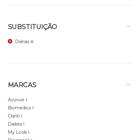
SUBSTITUIÇÃO
Diárias
8
MARCAS
Acuvue
1
Biomedics
1
Clariti
1
Dailies
1
My Look
1