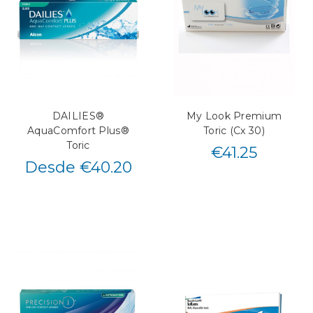
DAILIES®
My Look Premium
AquaComfort Plus®
Toric (Cx 30)
Toric
€
41.25
Desde €40.20