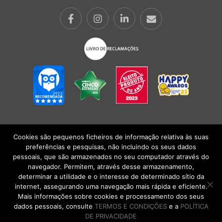
Cookies são pequenos ficheiros de informação relativa às suas
POLÍTICA DE PRIVACIDADE
|
TERMOS E CONDIÇÕES
l
CONDIÇÕES
preferências e pesquisas, não incluindo os seus dados
GERAIS DE VENDA
| Alberto Oculista, SA 2026. Todos os direitos reservados.
pessoais, que são armazenados no seu computador através do
navegador. Permitem, através desse armazenamento,
determinar a utilidade e o interesse de determinado sítio da
internet, assegurando uma navegação mais rápida e eficiente.
Mais informações sobre cookies e processamento dos seus
dados pessoais, consulte
TERMOS E CONDIÇÕES
e a
POLÍTICA
DE PRIVACIDADE