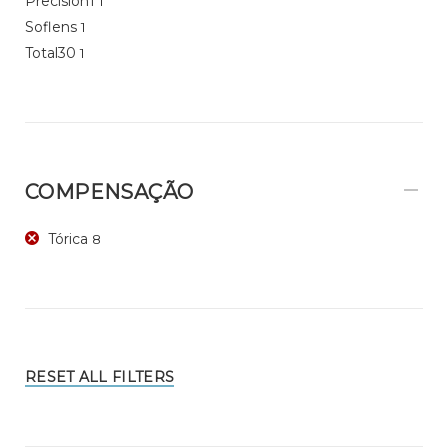
Precision1
1
Soflens
1
Total30
1
COMPENSAÇÃO
Tórica
8
RESET ALL FILTERS