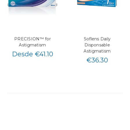
PRECISION™ for
Soflens Daily
Astigmatism
Disponsable
Astigmatism
Desde €41.10
€
36.30