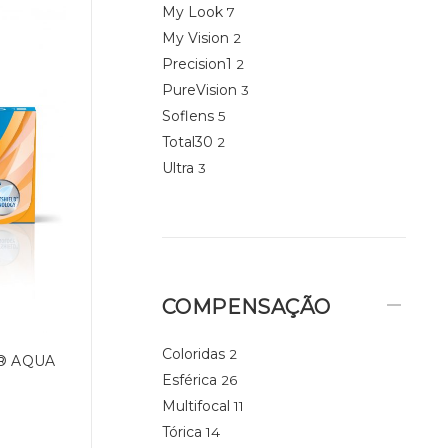
My Look
7
My Vision
2
Precision1
2
PureVision
3
Soflens
5
Total30
2
Ultra
3
COMPENSAÇÃO
Coloridas
2
® AQUA
Esférica
26
Multifocal
11
Tórica
14