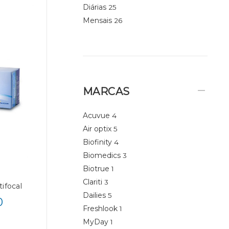
Diárias
25
Mensais
26
MARCAS
Acuvue
4
Air optix
5
Biofinity
4
Biomedics
3
Biotrue
1
Clariti
3
ifocal
Dailies
5
0
Freshlook
1
MyDay
1