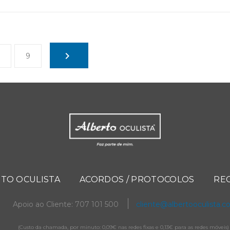
9
TO OCULISTA
ACORDOS / PROTOCOLOS
RE
Apoio ao Cliente: 707 101 500
cliente@albertooculista.
(Custo da chamada, por minuto: 0,09€ nas redes fixas e 0,13€ para as redes móveis)