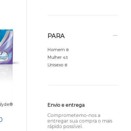
PARA
Homem
8
Mulher
43
Unisexo
8
glyde®
Envio e entrega
Comprometemo-nos a
0
entregar sua compra o mais
rápido possível.