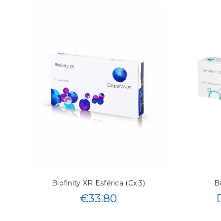
Biofinity XR Esférica (Cx 3)
B
€
33.80