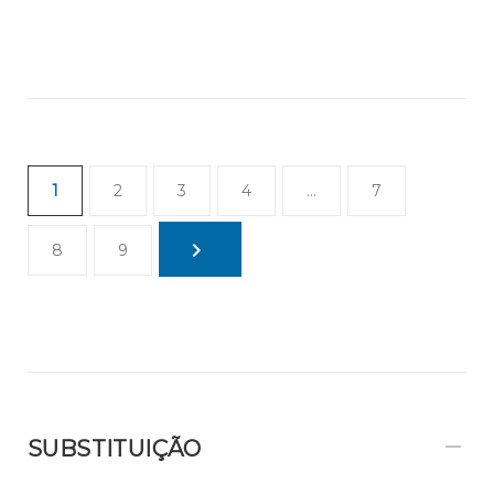
1
2
3
4
…
7
8
9
SUBSTITUIÇÃO