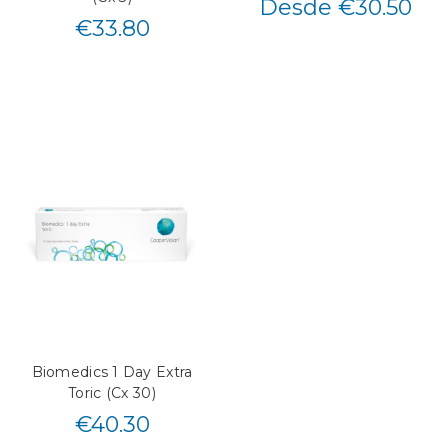
Desde €30.50
€
33.80
Biomedics 1 Day Extra
Toric (Cx 30)
€
40.30