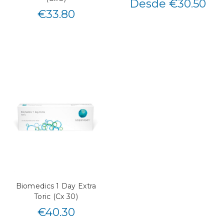
Desde €30.50
€
33.80
Biomedics 1 Day Extra
Toric (Cx 30)
€
40.30