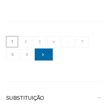
1
2
3
4
…
7
8
9
SUBSTITUIÇÃO