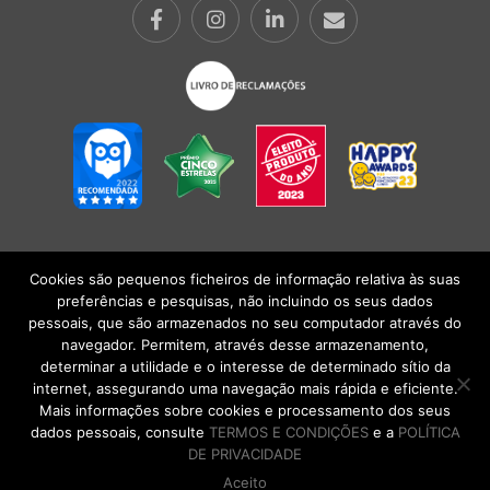
Cookies são pequenos ficheiros de informação relativa às suas
POLÍTICA DE PRIVACIDADE
|
TERMOS E CONDIÇÕES
l
CONDIÇÕES
preferências e pesquisas, não incluindo os seus dados
GERAIS DE VENDA
| Alberto Oculista, SA 2026. Todos os direitos reservados.
pessoais, que são armazenados no seu computador através do
navegador. Permitem, através desse armazenamento,
determinar a utilidade e o interesse de determinado sítio da
internet, assegurando uma navegação mais rápida e eficiente.
Mais informações sobre cookies e processamento dos seus
dados pessoais, consulte
TERMOS E CONDIÇÕES
e a
POLÍTICA
DE PRIVACIDADE
Aceito