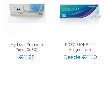
My Look Premium
PRECISION™ for
Toric (Cx 30)
Astigmatism
€
41.25
Desde €41.10