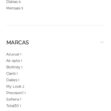
Diárias
6
Mensais
5
MARCAS
Acuvue
1
Air optix
1
Biofinity
1
Clariti
1
Dailies
1
My Look
2
Precision1
1
Soflens
1
Total30
1