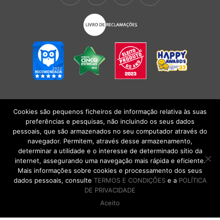
Cookies são pequenos ficheiros de informação relativa às suas
POLÍTICA DE PRIVACIDADE
|
TERMOS E CONDIÇÕES
l
CONDIÇÕES
preferências e pesquisas, não incluindo os seus dados
GERAIS DE VENDA
| Alberto Oculista, SA 2026. Todos os direitos reservados.
pessoais, que são armazenados no seu computador através do
navegador. Permitem, através desse armazenamento,
determinar a utilidade e o interesse de determinado sítio da
internet, assegurando uma navegação mais rápida e eficiente.
Mais informações sobre cookies e processamento dos seus
dados pessoais, consulte
TERMOS E CONDIÇÕES
e a
POLÍTICA
DE PRIVACIDADE
Aceito
DE VOLTA AO TOPO