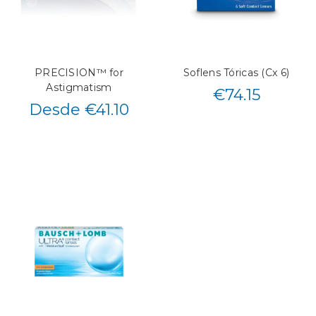
PRECISION™ for
Soflens Tóricas (Cx 6)
Astigmatism
€
74.15
Desde €41.10