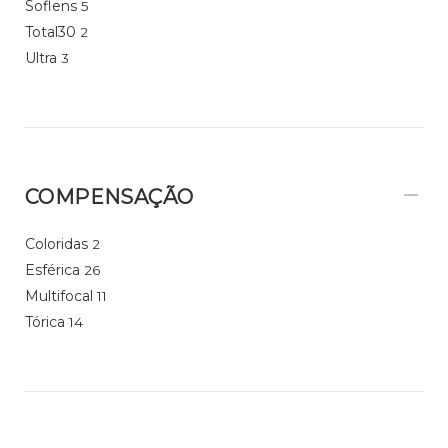
Soflens
5
Total30
2
Ultra
3
COMPENSAÇÃO
Coloridas
2
Esférica
26
Multifocal
11
Tórica
14