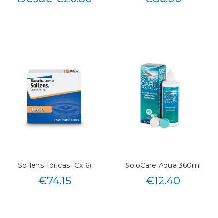
Soflens Tóricas (Cx 6)
SoloCare Aqua 360ml
€
74.15
€
12.40