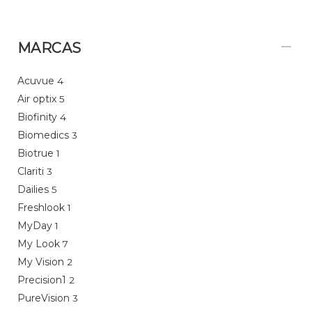
MARCAS
Acuvue
4
Air optix
5
Biofinity
4
Biomedics
3
Biotrue
1
Clariti
3
Dailies
5
Freshlook
1
MyDay
1
My Look
7
My Vision
2
Precision1
2
PureVision
3