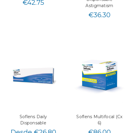
€
42.75
Astigmatism
€
36.30
Soflens Daily
Soflens Multifocal (Cx
Disponsable
6)
Desde €26.80
€
86.00