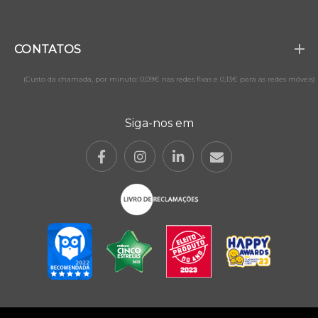
CONTATOS
(Custo da chamada, por minuto: 0,09€ nas redes fixas e 0,13€ para as redes móveis)
Siga-nos em