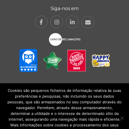
Siga-nos em
Cookies são pequenos ficheiros de informação relativa às suas
POLÍTICA DE PRIVACIDADE
|
TERMOS E CONDIÇÕES
l
CONDIÇÕES
preferências e pesquisas, não incluindo os seus dados
GERAIS DE VENDA
| Alberto Oculista, SA 2026. Todos os direitos reservados.
pessoais, que são armazenados no seu computador através do
navegador. Permitem, através desse armazenamento,
determinar a utilidade e o interesse de determinado sítio da
internet, assegurando uma navegação mais rápida e eficiente.
Mais informações sobre cookies e processamento dos seus