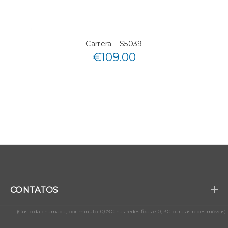
Carrera – S5039
€
109.00
CONTATOS
(Custo da chamada, por minuto: 0,09€ nas redes fixas e 0,13€ para as redes móveis)