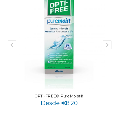
OPTI-FREE® PureMoist®
Desde €8.20