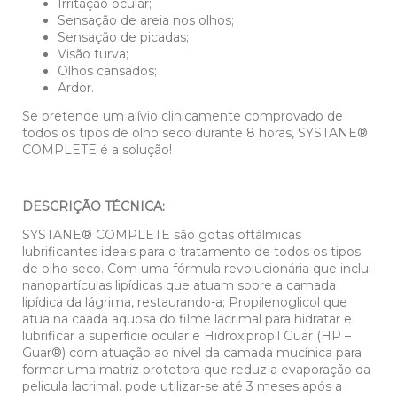
Irritação ocular;
Sensação de areia nos olhos;
Sensação de picadas;
Visão turva;
Olhos cansados;
Ardor.
Se pretende um alívio clinicamente comprovado de
todos os tipos de olho seco durante 8 horas, SYSTANE®
COMPLETE é a solução!
DESCRIÇÃO TÉCNICA:
SYSTANE® COMPLETE são gotas oftálmicas
lubrificantes ideais para o tratamento de todos os tipos
de olho seco. Com uma fórmula revolucionária que inclui
nanopartículas lipídicas que atuam sobre a camada
lipídica da lágrima, restaurando-a; Propilenoglicol que
atua na caada aquosa do filme lacrimal para hidratar e
lubrificar a superfície ocular e Hidroxipropil Guar (HP –
Guar®) com atuação ao nível da camada mucínica para
formar uma matriz protetora que reduz a evaporação da
pelicula lacrimal. pode utilizar-se até 3 meses após a