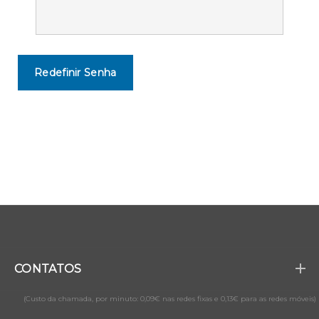
CONTATOS
(Custo da chamada, por minuto: 0,09€ nas redes fixas e 0,13€ para as redes móveis)