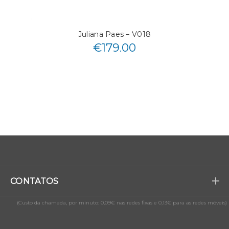
Juliana Paes – V018
€
179.00
CONTATOS
(Custo da chamada, por minuto: 0,09€ nas redes fixas e 0,13€ para as redes móveis)