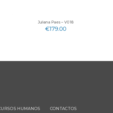
Juliana Paes – V018
€
179.00
CURSOS HUMANOS
CONTACTOS