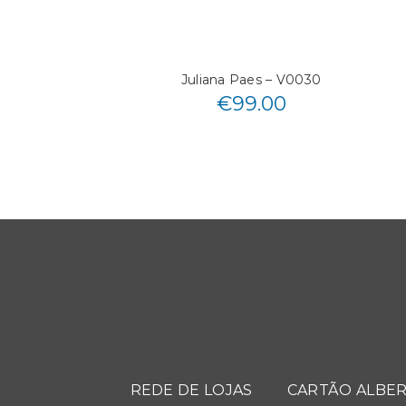
Juliana Paes – V0030
€
99.00
REDE DE LOJAS
CARTÃO ALBER