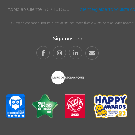
Apoio ao Cliente: 707 101 500
cliente@albertooculista.
(Custo da chamada, por minuto: 0,09€ nas redes fixas e 0,13€ para as redes móveis)
Siga-nos em