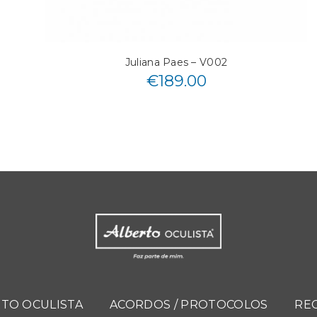
Juliana Paes – V002
€
189.00
TO OCULISTA
ACORDOS / PROTOCOLOS
RE