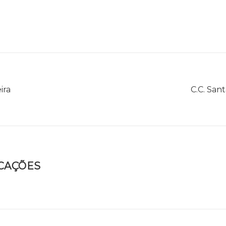
ira
C.C. San
ICAÇÕES