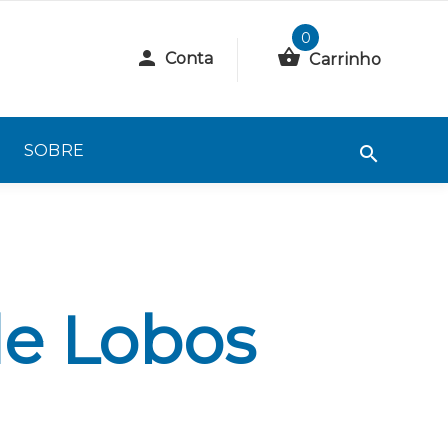
0
Conta
Carrinho
SOBRE
de Lobos