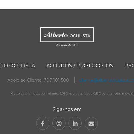
TO OCULISTA
ACORDOS / PROTOCOLOS
RE
Apoio ao Cliente: 707 101 500
cliente@albertooculista.
(Custo da chamada, por minuto: 0,09€ nas redes fixas e 0,13€ para as redes móveis)
Siga-nos em