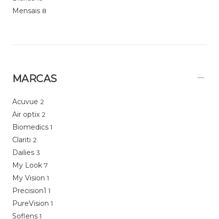
Mensais
8
MARCAS
Acuvue
2
Air optix
2
Biomedics
1
Clariti
2
Dailies
3
My Look
7
My Vision
1
Precision1
1
PureVision
1
Soflens
1