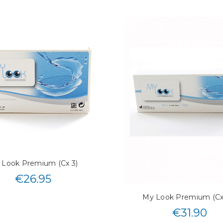
 Look Premium (Cx 3)
€
26.95
My Look Premium (Cx
€
31.90