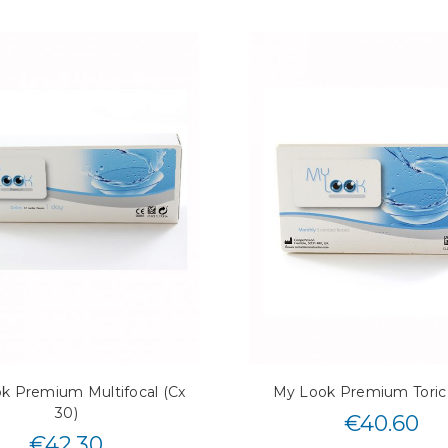
k Premium Multifocal (Cx
My Look Premium Toric 
30)
€
40.60
€
42.30