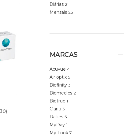
Diárias
21
Mensais
25
MARCAS
Acuvue
4
Air optix
5
Biofinity
3
Biomedics
2
Biotrue
1
Clariti
3
 30)
Dailies
5
MyDay
1
My Look
7