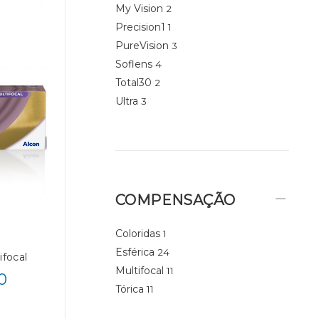
My Vision
2
Precision1
1
PureVision
3
Soflens
4
Total30
2
Ultra
3
COMPENSAÇÃO
Coloridas
1
Esférica
24
focal
Multifocal
11
0
Tórica
11