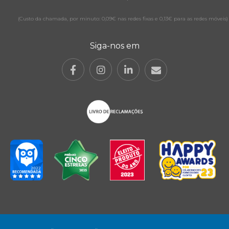
(Custo da chamada, por minuto: 0,09€ nas redes fixas e 0,13€ para as redes móveis)
Siga-nos em