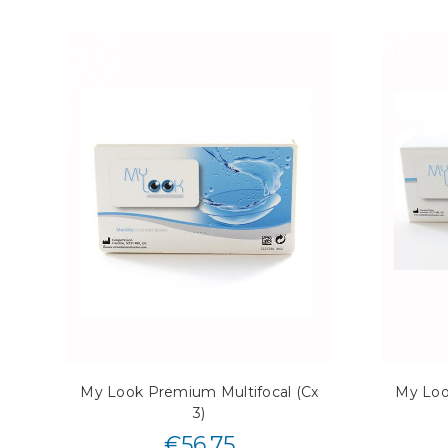
My Look Premium Multifocal (Cx
My Loo
3)
€
56.75