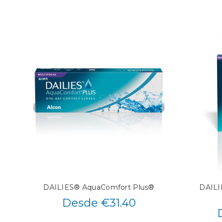
DAILIES® AquaComfort Plus®
DAILI
Desde €31.40