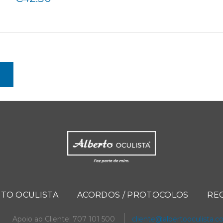
TO OCULISTA
ACORDOS / PROTOCOLOS
RE
Apoio ao Cliente: 707 101 500
cliente@albertooculista.