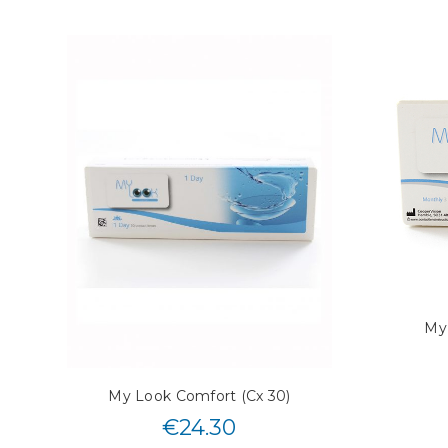
My
My Look Comfort (Cx 30)
€
24.30