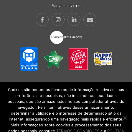
Siga-nos em
Cookies são pequenos ficheiros de informação relativa às suas
POLÍTICA DE PRIVACIDADE
|
TERMOS E CONDIÇÕES
l
CONDIÇÕES
preferências e pesquisas, não incluindo os seus dados
GERAIS DE VENDA
| Alberto Oculista, SA 2026. Todos os direitos reservados.
pessoais, que são armazenados no seu computador através do
navegador. Permitem, através desse armazenamento,
determinar a utilidade e o interesse de determinado sítio da
internet, assegurando uma navegação mais rápida e eficiente.
Mais informações sobre cookies e processamento dos seus
dados pessoais, consulte
TERMOS E CONDIÇÕES
e a
POLÍTICA