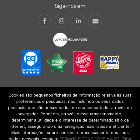
Siga-nos em
Cookies são pequenos ficheiros de informação relativa às suas
POLÍTICA DE PRIVACIDADE
|
TERMOS E CONDIÇÕES
l
CONDIÇÕES
preferências e pesquisas, não incluindo os seus dados
GERAIS DE VENDA
| Alberto Oculista, SA 2026. Todos os direitos reservados.
pessoais, que são armazenados no seu computador através do
navegador. Permitem, através desse armazenamento,
determinar a utilidade e o interesse de determinado sítio da
internet, assegurando uma navegação mais rápida e eficiente.
Mais informações sobre cookies e processamento dos seus
dados pessoais, consulte
TERMOS E CONDIÇÕES
e a
POLÍTICA