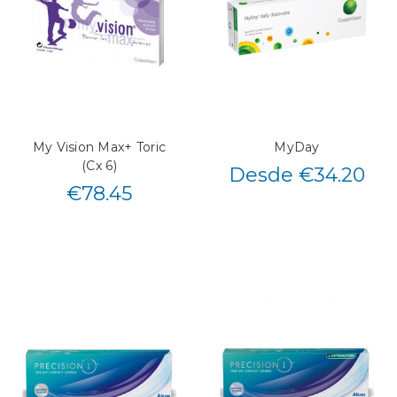
My Vision Max+ Toric
MyDay
(Cx 6)
Desde €34.20
€
78.45