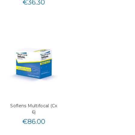
€
36.30
Soflens Multifocal (Cx
6)
€
86.00