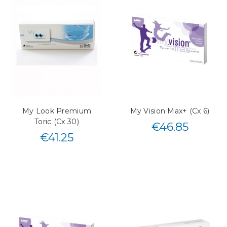
My Look Premium
My Vision Max+ (Cx 6)
Toric (Cx 30)
€
46.85
€
41.25