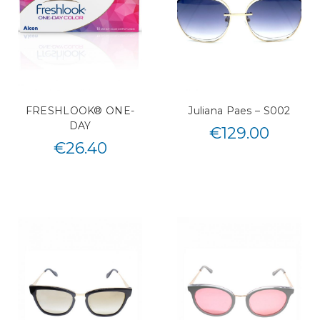
FRESHLOOK® ONE-
Juliana Paes – S002
DAY
€
129.00
€
26.40