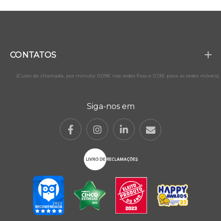
CONTATOS
(Custo da chamada, por minuto: 0,09€ nas redes fixas e 0,13€ para as redes móveis)
Siga-nos em