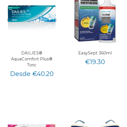
DAILIES®
EasySept 360ml
AquaComfort Plus®
€
19.30
Toric
Desde €40.20