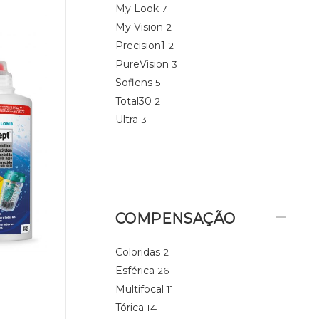
My Look
7
My Vision
2
Precision1
2
PureVision
3
Soflens
5
Total30
2
Ultra
3
COMPENSAÇÃO
Coloridas
2
Esférica
26
Multifocal
11
Tórica
14