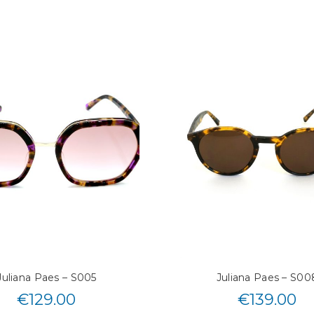
Juliana Paes – S005
Juliana Paes – S00
€
129.00
€
139.00