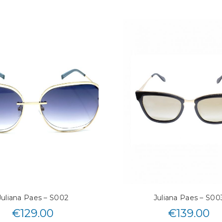
Juliana Paes – S002
Juliana Paes – S00
€
129.00
€
139.00