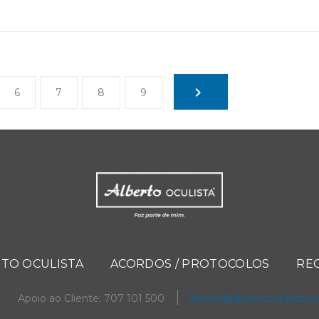
6
7
8
9
TO OCULISTA
ACORDOS / PROTOCOLOS
RE
Apoio ao Cliente: 707 101 500
cliente@albertooculista.