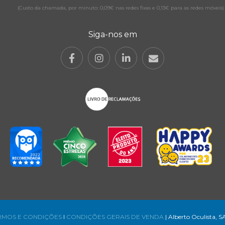
(Custo da chamada, por minuto: 0,09€ nas redes fixas e 0,13€ para as redes móveis)
Siga-nos em
RMOS E CONDIÇÕES
l
CONDIÇÕES GERAIS DE VENDA
| Alberto Oculista, S