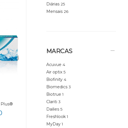
Diárias
25
Mensais
26
MARCAS
Acuvue
4
Air optix
5
Biofinity
4
Biomedics
3
Biotrue
1
Clariti
3
 Plus®
Dailies
5
0
Freshlook
1
MyDay
1