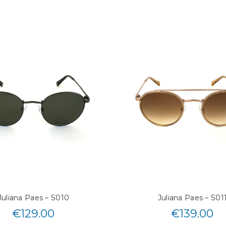
Juliana Paes – S010
Juliana Paes – S01
€
129.00
€
139.00