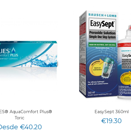
ES® AquaComfort Plus®
EasySept 360ml
Toric
€
19.30
Desde €40.20