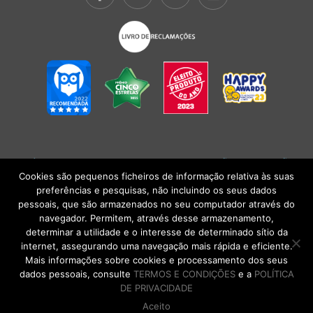
POLÍTICA DE PRIVACIDADE
|
TERMOS E CONDIÇÕES
l
CONDIÇÕES
GERAIS DE VENDA
| Alberto Oculista, SA 2026. Todos os direitos reservados.
Cookies são pequenos ficheiros de informação relativa às suas
preferências e pesquisas, não incluindo os seus dados
pessoais, que são armazenados no seu computador através do
navegador. Permitem, através desse armazenamento,
determinar a utilidade e o interesse de determinado sítio da
internet, assegurando uma navegação mais rápida e eficiente.
Mais informações sobre cookies e processamento dos seus
dados pessoais, consulte
TERMOS E CONDIÇÕES
e a
POLÍTICA
DE PRIVACIDADE
Aceito
DE VOLTA AO TOPO