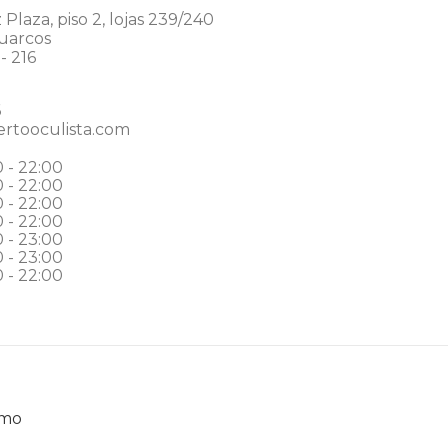
Plaza, piso 2, lojas 239/240
uarcos
- 216
6
ertooculista.com
0 - 22:00
0 - 22:00
0 - 22:00
0 - 22:00
0 - 23:00
0 - 23:00
0 - 22:00
smo