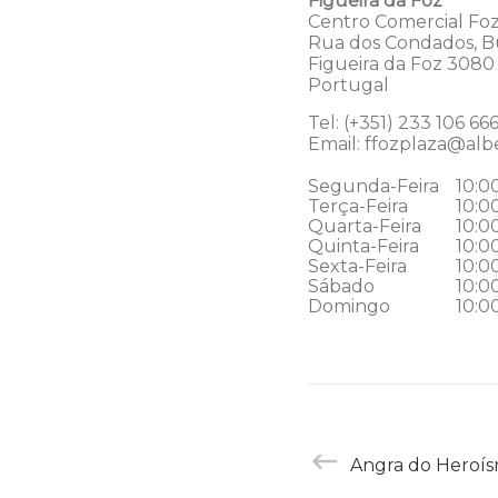
Figueira da Foz
Centro Comercial Foz 
Rua dos Condados, B
Figueira da Foz
3080 
Portugal
Tel:
(+351) 233 106 66
Email:
ffozplaza@alb
Segunda-Feira
10:0
Terça-Feira
10:0
Quarta-Feira
10:0
Quinta-Feira
10:0
Sexta-Feira
10:0
Sábado
10:0
Domingo
10:0
Angra do Heroí