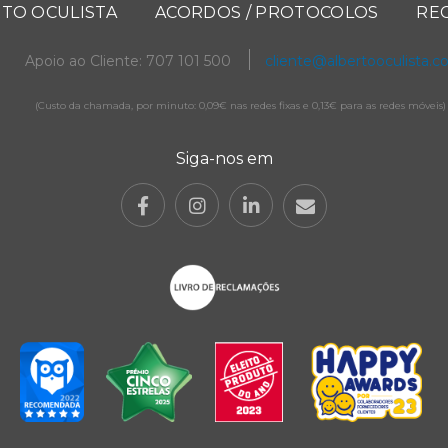
TO OCULISTA
ACORDOS / PROTOCOLOS
RE
Apoio ao Cliente: 707 101 500
cliente@albertooculista.
(Custo da chamada, por minuto: 0,09€ nas redes fixas e 0,13€ para as redes móveis)
Siga-nos em