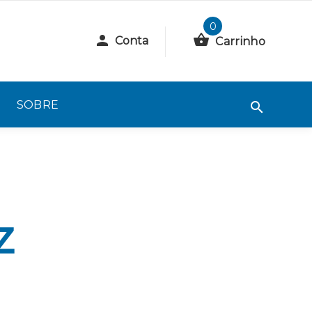
0
Conta
Carrinho
SOBRE
z