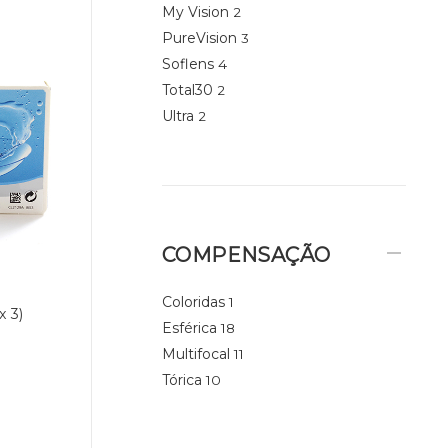
My Vision
2
PureVision
3
Soflens
4
Total30
2
Ultra
2
COMPENSAÇÃO
Coloridas
1
 3)
Esférica
18
Multifocal
11
Tórica
10