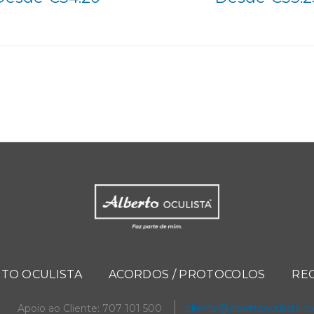
TO OCULISTA
ACORDOS / PROTOCOLOS
RE
Apoio ao Cliente: 707 101 500
cliente@albertooculista.