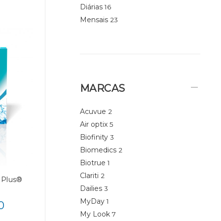
Diárias
16
Mensais
23
MARCAS
Acuvue
2
Air optix
5
Biofinity
3
Biomedics
2
Biotrue
1
Clariti
2
 Plus®
Dailies
3
MyDay
1
0
My Look
7