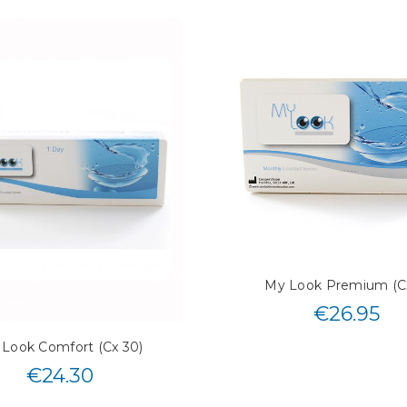
My Look Premium (Cx
€
26.95
Look Comfort (Cx 30)
€
24.30