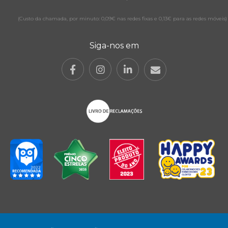
(Custo da chamada, por minuto: 0,09€ nas redes fixas e 0,13€ para as redes móveis)
Siga-nos em