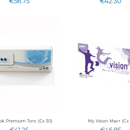
€
56.75
€
42.30
k Premium Toric (Cx 30)
My Vision Max+ (Cx 