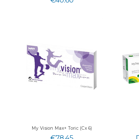
€
40.60
My Vision Max+ Toric (Cx 6)
€
78.45