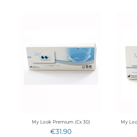
My Look Premium (Cx 30)
My Loo
€
31.90