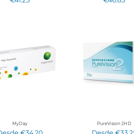
€
41.25
€
46.85
MyDay
PureVision 2HD
Desde €34.20
Desde €33.2