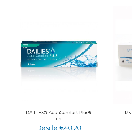
DAILIES® AquaComfort Plus®
My 
Toric
Desde €40.20